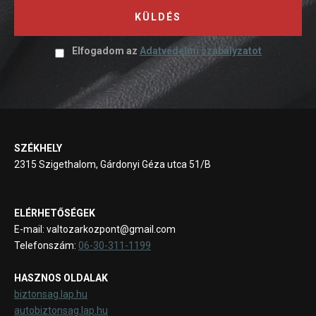
KÜLDÉS
Elfogadom az
Adatvédelmi szabályzatot
SZÉKHELY
2315 Szigethalom, Gárdonyi Géza utca 51/B
ELÉRHETŐSÉGEK
E-mail: valtozarkozpont@gmail.com
Telefonszám:
06-30-311-1199
HASZNOS OLDALAK
biztonsag.lap.hu
autobiztonsag.lap.hu