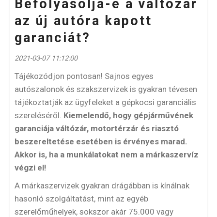
Befolyásolja-e a váltózár
az új autóra kapott
garanciát?
2021-03-07 11:12:00
Tájékozódjon pontosan! Sajnos egyes
autószalonok és szakszervizek is gyakran tévesen
tájékoztatják az ügyfeleket a gépkocsi garanciális
szereléséről.
Kiemelendő, hogy gépjárművének
garanciája váltózár, motortérzár és riasztó
beszereltetése esetében is érvényes marad.
Akkor is, ha a munkálatokat nem a márkaszervíz
végzi el!
A márkaszervizek gyakran drágábban is kínálnak
hasonló szolgáltatást, mint az egyéb
szerelőműhelyek, sokszor akár 75.000 vagy