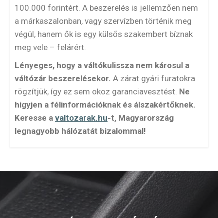
100.000 forintért. A beszerelés is jellemzően nem
a márkaszalonban, vagy szervízben történik meg
végül, hanem ők is egy külsős szakembert bíznak
meg vele – felárért.
Lényeges, hogy a váltókulissza nem károsul a
váltózár beszerelésekor.
A zárat gyári furatokra
rögzítjük, így ez sem okoz garanciavesztést.
Ne
higyjen a félinformációknak és álszakértőknek.
Keresse a
valtozarak.hu
-t, Magyarország
legnagyobb hálózatát bizalommal!