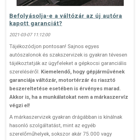
Befolyásolja-e a váltózár az új autóra
kapott garanciát?
2021-03-07 11:12:00
Tájékozódjon pontosan! Sajnos egyes
autószalonok és szakszervizek is gyakran tévesen
tájékoztatják az ügyfeleket a gépkocsi garanciális
szereléséről.
Kiemelendő, hogy gépjárművének
garanciája váltózár, motortérzár és riasztó
beszereltetése esetében is érvényes marad.
Akkor is, ha a munkálatokat nem a márkaszervíz
végzi el!
A márkaszervizek gyakran drágábban is kínálnak
hasonló szolgáltatást, mint az egyéb
szerelőműhelyek, sokszor akár 75.000 vagy