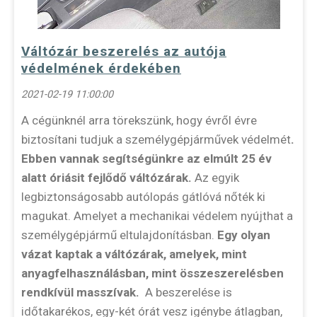
Váltózár beszerelés az autója
védelmének érdekében
2021-02-19 11:00:00
A cégünknél arra törekszünk, hogy évről évre
biztosítani tudjuk a személygépjárművek védelmét
.
Ebben vannak segítségünkre az elmúlt 25 év
alatt óriásit fejlődő váltózárak.
Az egyik
legbiztonságosabb autólopás gátlóvá nőték ki
magukat. Amelyet a mechanikai védelem nyújthat a
személygépjármű eltulajdonításban.
Egy olyan
vázat kaptak a váltózárak, amelyek, mint
anyagfelhasználásban, mint összeszerelésben
rendkívül masszívak.
A beszerelése is
időtakarékos, egy-két órát vesz igénybe átlagban,