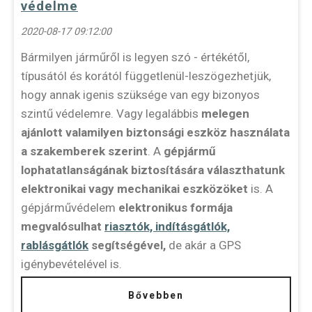
védelme
2020-08-17 09:12:00
Bármilyen járműről is legyen szó - értékétől,
típusától és korától függetlenül-leszögezhetjük,
hogy annak igenis szüksége van egy bizonyos
szintű védelemre. Vagy legalábbis
melegen
ajánlott valamilyen biztonsági eszköz használata
a szakemberek szerint
. A
gépjármű
lophatatlanságának biztosítására választhatunk
elektronikai vagy mechanikai eszközöket
is. A
gépjárművédelem
elektronikus formája
megvalósulhat
riasztók, indításgátlók,
rablásgátlók
segítségével,
de akár a GPS
igénybevételével is.
Bővebben