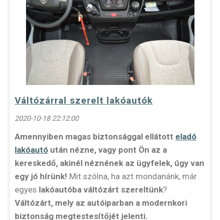
Váltózárral szerelt lakóautók
2020-10-18 22:12:00
Amennyiben magas biztonsággal ellátott
eladó
lakóautó
után nézne, vagy pont Ön az a
kereskedő, akinél néznének az ügyfelek, úgy van
egy jó hírünk!
Mit szólna, ha azt mondanánk, már
egyes
lakóautóba váltózárt szereltünk
?
Váltózárt, mely az autóiparban a modernkori
biztonság megtestesítőjét jelenti.