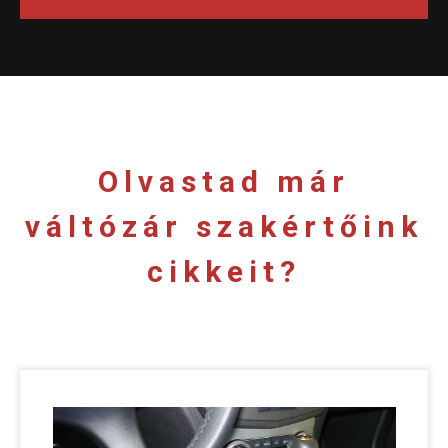
Olvastad már
váltózár szakértőink
cikkeit?