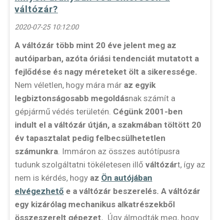
váltózár?
2020-07-25 10:12:00
A váltózár több mint 20 éve jelent meg az
autóiparban, azóta óriási tendenciát mutatott a
fejlődése és nagy méreteket ölt a sikeressége.
Nem véletlen, hogy mára már
az egyik
legbiztonságosabb megoldás
nak számít a
gépjármű védés területén.
Cégünk 2001-ben
indult el a váltózár útján, a szakmában töltött 20
év tapasztalat pedig felbecsülhetetlen
számunkra
. Immáron az összes autótípusra
tudunk szolgáltatni tökéletesen illő
váltózár
t, így az
nem is kérdés, hogy
az
Ön autójában
elvégezhető
e a váltózár beszerelés.
A váltózár
egy kizárólag mechanikus alkatrészekből
összeszerelt gépezet.
Úgy álmodták meg, hogy