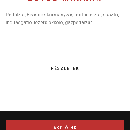
Pedálzár, Bearlock kormányzár, motortérzár, riasztó,
indításgátló, lézerblokkoló, gázpedálzár
RÉSZLETEK
AKCIÓINK