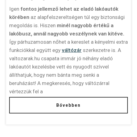
Igen
fontos jellemző lehet az eladó lakóautók
körében
az alapfelszereltségen túl egy biztonsági
megoldás is. Hiszen
minél nagyobb értékű a
lakóbusz, annál nagyobb veszélynek van kitéve.
Így párhuzamosan nőhet a kereslet a kényelmi extra
funkciókkal együtt egy
váltózár
szerkezetre is. A
valtozarak.hu csapata immár jó néhány eladó
lakóautót kezelésbe vett és nyugodt szívvel
állíthatjuk, hogy nem bánta meg senki a
beruházást! A megkeresés, hogy váltózárral
vértezzük fel a
Bővebben