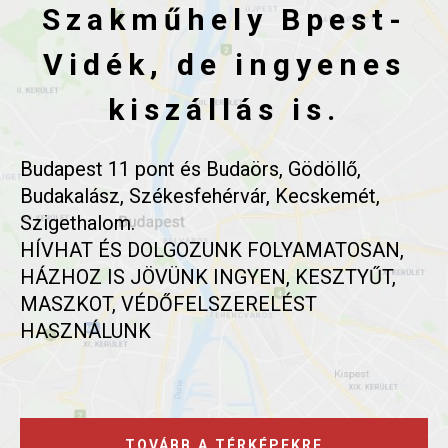
Szakműhely Bpest-
Vidék, de ingyenes
kiszállás is.
Budapest 11 pont és Budaörs, Gödöllő,
Budakalász, Székesfehérvár, Kecskemét,
Szigethalom.
HÍVHAT ÉS DOLGOZUNK FOLYAMATOSAN,
HÁZHOZ IS JÖVÜNK INGYEN, KESZTYŰT,
MASZKOT, VÉDŐFELSZERELÉST
HASZNÁLUNK
TOVÁBB A TÉRKÉPEKRE