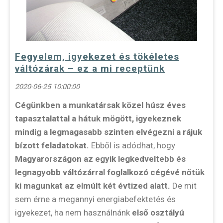
Fegyelem, igyekezet és tökéletes
váltózárak – ez a mi receptünk
2020-06-25 10:00:00
Cégünkben a munkatársak közel húsz éves
tapasztalattal a hátuk mögött, igyekeznek
mindig a legmagasabb szinten elvégezni a rájuk
bízott feladatokat.
Ebből is adódhat, hogy
Magyarországon az egyik legkedveltebb és
legnagyobb váltózárral foglalkozó cégévé nőtük
ki magunkat az elmúlt két évtized alatt.
De mit
sem érne a megannyi energiabefektetés és
igyekezet, ha nem használnánk
első osztályú