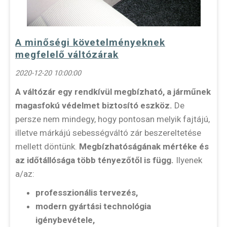
A minőségi követelményeknek
megfelelő váltózárak
2020-12-20 10:00:00
A váltózár egy rendkívül megbízható, a járműnek
magasfokú védelmet biztosító eszköz.
De
persze nem mindegy, hogy pontosan melyik fajtájú,
illetve márkájú sebességváltó zár beszereltetése
mellett döntünk.
Megbízhatóságának mértéke és
az időtállósága több tényezőtől is függ.
Ilyenek
a/az:
professzionális tervezés,
modern gyártási technológia
igénybevétele,