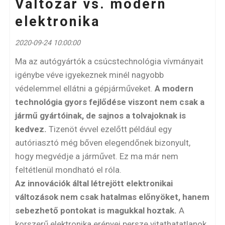
Váltózár vs. modern
elektronika
2020-09-24 10:00:00
Ma az autógyártók a csúcstechnológia vívmányait
igénybe véve igyekeznek minél nagyobb
védelemmel ellátni a gépjárműveket.
A modern
technológia gyors fejlődése viszont nem csak a
jármű gyártóinak, de sajnos a tolvajoknak is
kedvez.
Tizenöt évvel ezelőtt például egy
autóriasztó még bőven elegendőnek bizonyult,
hogy megvédje a járművet. Ez ma már nem
feltétlenül mondható el róla.
Az innovációk által létrejött elektronikai
változások nem csak hatalmas előnyöket, hanem
sebezhető pontokat is magukkal hoztak.
A
korszerű elektronika erényei persze vitathatatlanok,