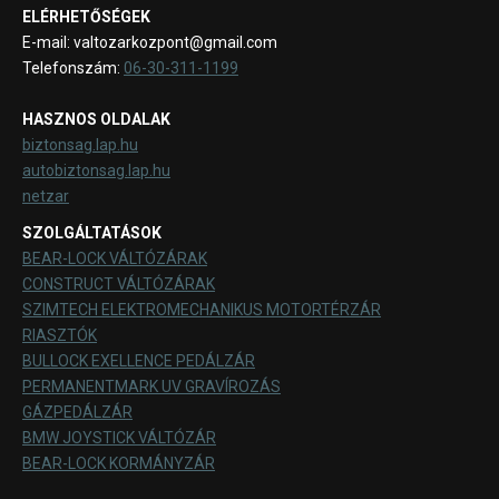
ELÉRHETŐSÉGEK
E-mail: valtozarkozpont@gmail.com
Telefonszám:
06-30-311-1199
HASZNOS OLDALAK
biztonsag.lap.hu
autobiztonsag.lap.hu
netzar
SZOLGÁLTATÁSOK
BEAR-LOCK VÁLTÓZÁRAK
CONSTRUCT VÁLTÓZÁRAK
SZIMTECH ELEKTROMECHANIKUS MOTORTÉRZÁR
RIASZTÓK
BULLOCK EXELLENCE PEDÁLZÁR
PERMANENTMARK UV GRAVÍROZÁS
GÁZPEDÁLZÁR
BMW JOYSTICK VÁLTÓZÁR
BEAR-LOCK KORMÁNYZÁR