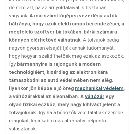
de nem árt, ha az árnyoldalaival is tisztában
vagyunk.
A mai számítógépes vezérlésű autók
hátránya, hogy azok elektromos berendezései, a
megfelelő szoftver birtokában, bárki számára
könnyen elérhetővé válhatnak
. A tolvajok pedig
nagyon gyorsan elsajátítják annak tudományát,
hogy hogyan szelídíthetőek meg ezek az eszközök.
Így
bármennyire is rajongunk a modern
technológiáért, kizárólag az elektronikára
támaszkodni az autó védelmében nem elég.
Ilyenkor jön képbe a jó öreg
mechanikai védelem
,
a váltózárakkal az élvonalban. A
váltózár
egy
olyan fizikai eszköz, mely nagy kihívást jelent a
tolvajoknak.
Így ha a bűnözők vele találják szembe
magukat, leginkább más alternatív célpontot
választanak.