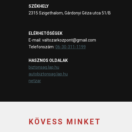
SZÉKHELY
2315 Szigethalom, Gárdonyi Géza utca 51/B
ELÉRHETŐSÉGEK
E-mail: valtozarkozpont@gmail.com
Telefonszám:
06-30-311-1199
HASZNOS OLDALAK
biztonsag.lap.hu
autobiztonsag.lap.hu
netzar
KÖVESS MINKET