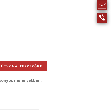
KÉRÉS
06-
30-
311-
1199
ÚTVONALTERVEZŐBE
bizonyos műhelyekben.