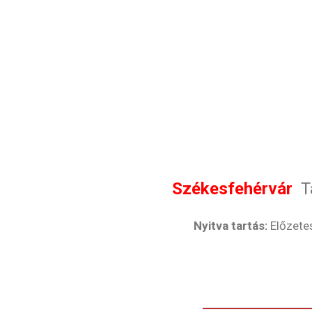
Székesfehérvár
Ta
Nyitva tartás:
Előzete