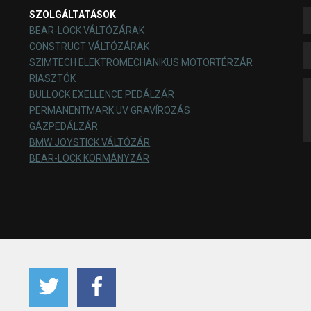
SZOLGÁLTATÁSOK
BEAR-LOCK VÁLTÓZÁRAK
CONSTRUCT VÁLTÓZÁRAK
SZIMTECH ELEKTROMECHANIKUS MOTORTÉRZÁR
RIASZTÓK
BULLOCK EXELLENCE PEDÁLZÁR
PERMANENTMARK UV GRAVÍROZÁS
GÁZPEDÁLZÁR
BMW JOYSTICK VÁLTÓZÁR
BEAR-LOCK KORMÁNYZÁR